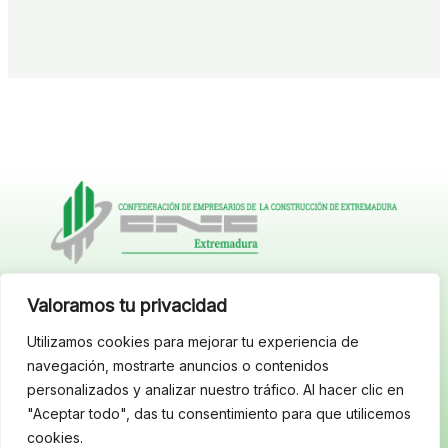
Delegación Cáceres:
Valoramos tu privacidad
C/ San Pedro, 2. Locales 14-15 • 10003
Tlfnos.: 927 22 60 11 –
623 13 60 28 – 670 08 54 62
Utilizamos cookies para mejorar tu experiencia de
E-mail: cncextremadura@cncextremadura.com
navegación, mostrarte anuncios o contenidos
Delegación Badajoz:
personalizados y analizar nuestro tráfico. Al hacer clic en
C/ Arturo Barea, 11, 1º • 06011 Badajoz
"Aceptar todo", das tu consentimiento para que utilicemos
cookies.
L
T