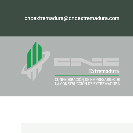
Ir
al
cncextremadura@cncextremadura.com
contenido