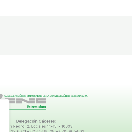
Delegación Cáceres:
C/ San Pedro, 2. Locales 14-15 • 10003
.: 927 22 60 11 –
623 13 60 28 – 670 08 54 62