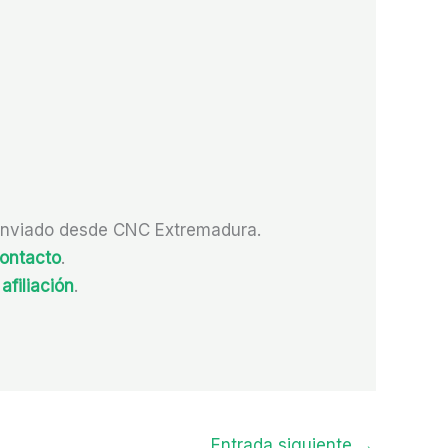
 enviado desde CNC Extremadura.
contacto
.
afiliación
.
Entrada siguiente
→