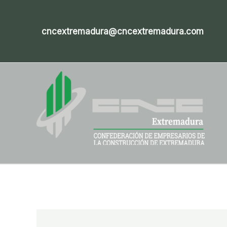
Ir
al
cncextremadura@cncextremadura.com
contenido