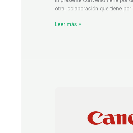
El presente convenio tiene por 
otra, colaboración que tiene po
Leer más »
Firmado
acuerdo
con
Canon