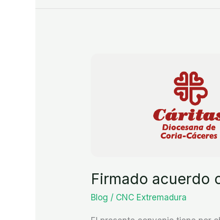
Firmado
acuerdo
con
Cáritas
Firmado acuerdo c
Blog
/
CNC Extremadura