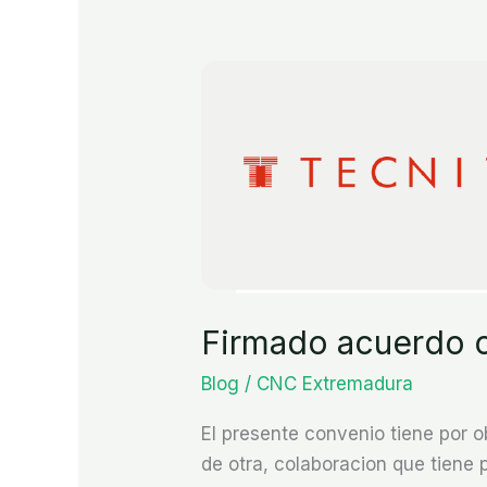
Firmado
acuerdo
con
Tecnitasa
Firmado acuerdo c
Blog
/
CNC Extremadura
El presente convenio tiene por 
de otra, colaboracion que tiene p