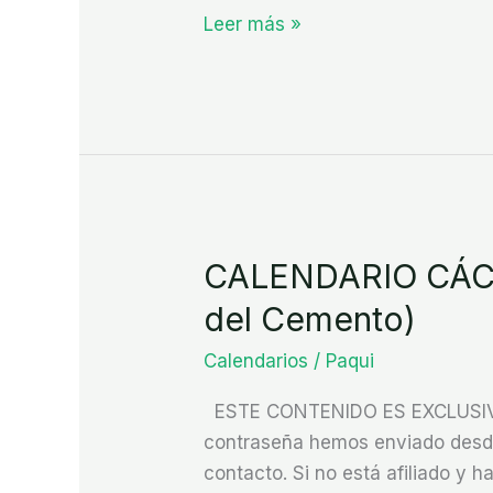
Cemento)
Leer más »
CALENDARIO CÁCE
CALENDARIO
CÁCERES
del Cemento)
CAPITAL
Calendarios
/
Paqui
2026
(Construcción
ESTE CONTENIDO ES EXCLUSIVO P
y
contraseña hemos enviado desde 
Derivados
contacto. Si no está afiliado y ha
del