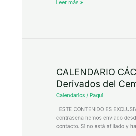
Leer más »
CALENDARIO CÁCE
CALENDARIO
CÁCERES
Derivados del Ce
PROVINCIA
Calendarios
/
Paqui
2026
(Construcción
ESTE CONTENIDO ES EXCLUSIVO P
y
contraseña hemos enviado desde 
Derivados
contacto. Si no está afiliado y ha
del