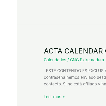
ACTA CALENDARI
ACTA
CALENDARIO
Calendarios
/
CNC Extremadura
BADAJOZ
2025
ESTE CONTENIDO ES EXCLUSIVO P
DERIVADOS
contraseña hemos enviado desde 
contacto. Si no está afiliado y ha
Leer más »