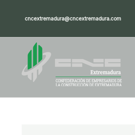
Ir
al
cncextremadura@cncextremadura.com
contenido