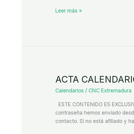
Cemento)
Leer más »
ACTA CALENDARI
ACTA
CALENDARIO
Calendarios
/
CNC Extremadura
CÁCERES
DERIVADOS
ESTE CONTENIDO ES EXCLUSIVO P
2025
contraseña hemos enviado desde 
contacto. Si no está afiliado y ha