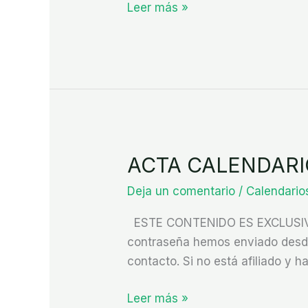
Leer más »
ACTA CALENDARI
ACTA
CALENDARIO
Deja un comentario
/
Calendario
CÁCERES
CONSTRUCCIÓN
ESTE CONTENIDO ES EXCLUSIVO P
2025
contraseña hemos enviado desde 
contacto. Si no está afiliado y ha
Leer más »