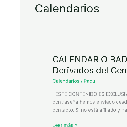
Calendarios
CALENDARIO BADA
CALENDARIO
BADAJOZ
Derivados del Ce
PROVINCIA
Calendarios
/
Paqui
2026
(Construcción
ESTE CONTENIDO ES EXCLUSIVO P
y
contraseña hemos enviado desde 
Derivados
contacto. Si no está afiliado y ha
del
Cemento)
Leer más »