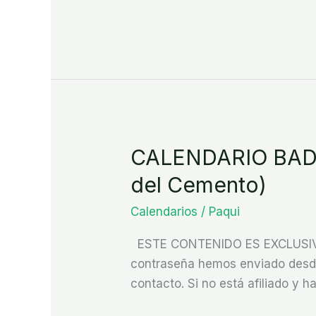
CALENDARIO BADA
CALENDARIO
BADAJOZ
del Cemento)
CAPITAL
Calendarios
/
Paqui
2026
(Construcción
ESTE CONTENIDO ES EXCLUSIVO P
y
contraseña hemos enviado desde 
Derivados
contacto. Si no está afiliado y ha
del
Cemento)